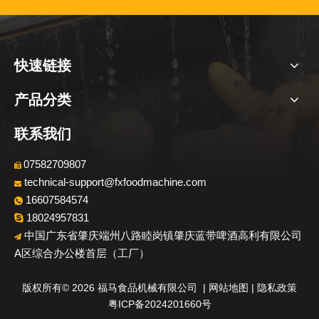
快速链接
产品分类
联系我们
07582709807

technical-support@fxfoodmachine.com

16607584574

18024957831

中国广东省肇庆端州八路睦岗镇肇庆蓝带啤酒高利有限公司

A区综合办公楼首层（工厂）
​版权所有©
2026
福马食品机械有限公司 |
网站地图
|
隐私政策
粤ICP备2024201660号