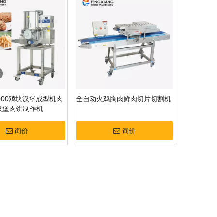
2000鸡块汉堡成型机肉
全自动火鸡胸肉鲜肉切片切割机
汉堡肉饼制作机
询价
询价