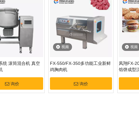
视频
视频
系统 滚筒混合机 真空
FX-550/FX-350多功能工业新鲜
凤翔FX-
机
鸡胸肉机
馅饼成型
询价
询价